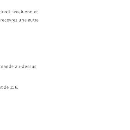
dredi, week-end et
 recevrez une autre
ommande au-dessus
nt de 15€.