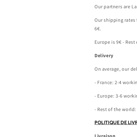
Our partners are L
Our shipping rates 
6€.
Europe is 9€ - Rest 
Delivery
On average, our del
- France: 2-4 worki
- Europe: 3-6 work
- Rest of the world
POLITIQUE DE LIV
Livraison