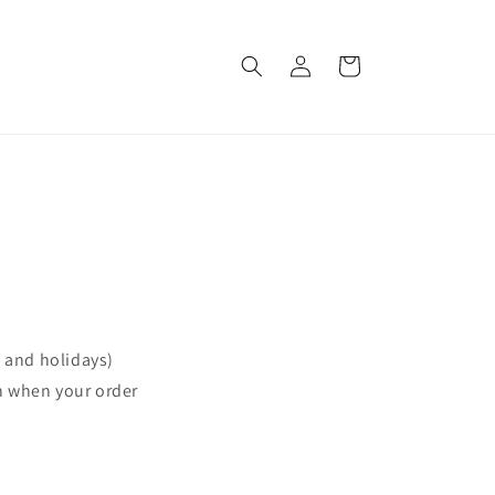
Connexion
Panier
s and holidays)
on when your order