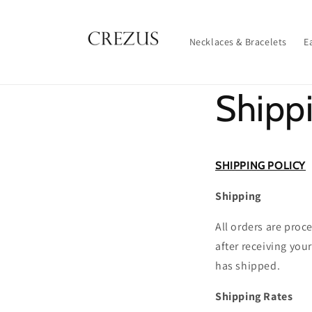
et
passer
au
contenu
Necklaces & Bracelets
E
Shippi
SHIPPING POLICY
Shipping
All orders are proc
after receiving you
has shipped.
Shipping Rates