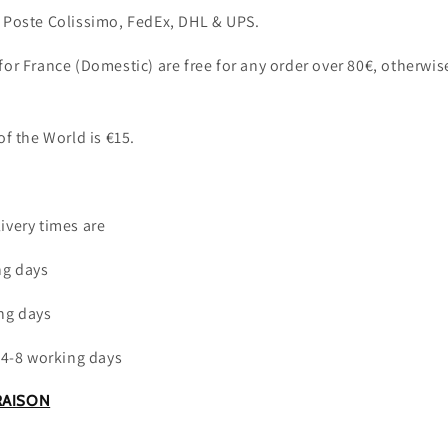
a Poste Colissimo, FedEx, DHL & UPS.
for France (Domestic) are free for any order over 80€, otherwis
of the World is €15.
ivery times are
ng days
ing days
: 4-8 working days
RAISON