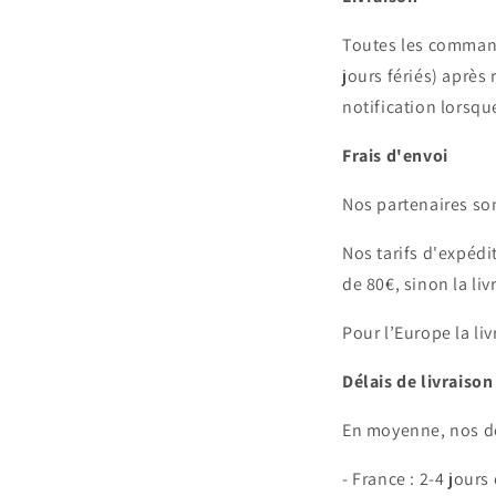
Toutes les command
jours fériés) aprè
notification lorsq
Frais d'envoi
Nos partenaires so
Nos tarifs d'expéd
de 80€, sinon la liv
Pour l’Europe la liv
Délais de livraison
En moyenne, nos dél
- France : 2-4 jours